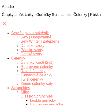
Abadio
Čiapky a nákrčníky | Gumičky Scrunchies | Čelenky | Rúška
Sety čiapka a nákrčník
Sety | Obojstranné
Sety Winter | Zateplené
Dámske vzory
Pánske vzory
Detské vzory
Čelenky
Čelenky Knott (2v1)
Rebrované čelenky
Rovné čelenky
Turbanové čelenky
Twist čelenky
Zimné čelenky sety
Scrunchies
Silky
Classic Scrunchies
Lesklé gumičky
Vzorované gumičky