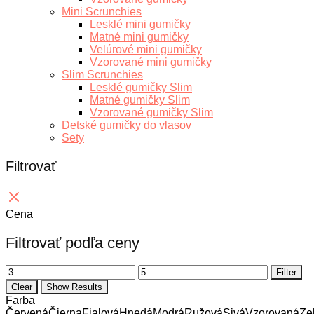
Mini Scrunchies
Lesklé mini gumičky
Matné mini gumičky
Velúrové mini gumičky
Vzorované mini gumičky
Slim Scrunchies
Lesklé gumičky Slim
Matné gumičky Slim
Vzorované gumičky Slim
Detské gumičky do vlasov
Sety
Filtrovať
Cena
Filtrovať podľa ceny
Minimálna
Maximálna
Filter
cena
cena
Clear
Show Results
Farba
Červená
Čierna
Fialová
Hnedá
Modrá
Ružová
Sivá
Vzorovaná
Ze