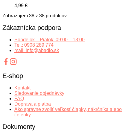
4,99
€
Zobrazujem
38
z
38
produktov
Zákaznícka podpora
Pondelok – Piatok: 09:00 – 18:00
Tel.: 0908 289 774
mail: info@abadio.sk
E-shop
Kontakt
Sledovanie objednávky
FAQ
Doprava a platba
Ako správne zvoliť veľkosť čiapky, nákrčníka alebo
čelenky
Dokumenty