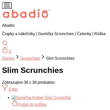
Abadio
Čiapky a nákrčníky | Gumičky Scrunchies | Čelenky | Rúška
0
Domov
Scrunchies
Slim Scrunchies
Slim Scrunchies
Zobrazujem
38
z
38
produktov
Filter
Pridať do košíka