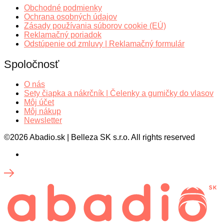
Obchodné podmienky
Ochrana osobných údajov
Zásady používania súborov cookie (EÚ)
Reklamačný poriadok
Odstúpenie od zmluvy | Reklamačný formulár
Spoločnosť
O nás
Sety čiapka a nákrčník | Čelenky a gumičky do vlasov
Môj účet
Môj nákup
Newsletter
©2026 Abadio.sk | Belleza SK s.r.o. All rights reserved