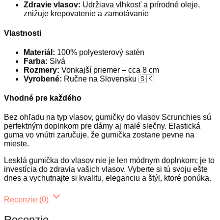
Zdravie vlasov:
Udržiava vlhkosť a prírodné oleje,
znižuje krepovatenie a zamotávanie
Vlastnosti
Materiál:
100% polyesterový satén
Farba:
Sivá
Rozmery:
Vonkajší priemer – cca 8 cm
Vyrobené:
Ručne na Slovensku 🇸🇰
Vhodné pre každého
Bez ohľadu na typ vlasov, gumičky do vlasov Scrunchies sú
perfektným doplnkom pre dámy aj malé slečny. Elastická
guma vo vnútri zaručuje, že gumička zostane pevne na
mieste.
Lesklá gumička do vlasov nie je len módnym doplnkom; je to
investícia do zdravia vašich vlasov. Vyberte si tú svoju ešte
dnes a vychutnajte si kvalitu, eleganciu a štýl, ktoré ponúka.
Recenzie (0)
Recenzie