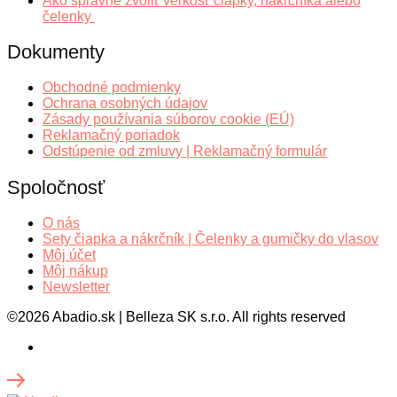
Ako správne zvoliť veľkosť čiapky, nákrčníka alebo
čelenky
Dokumenty
Obchodné podmienky
Ochrana osobných údajov
Zásady používania súborov cookie (EÚ)
Reklamačný poriadok
Odstúpenie od zmluvy | Reklamačný formulár
Spoločnosť
O nás
Sety čiapka a nákrčník | Čelenky a gumičky do vlasov
Môj účet
Môj nákup
Newsletter
©2026 Abadio.sk | Belleza SK s.r.o. All rights reserved