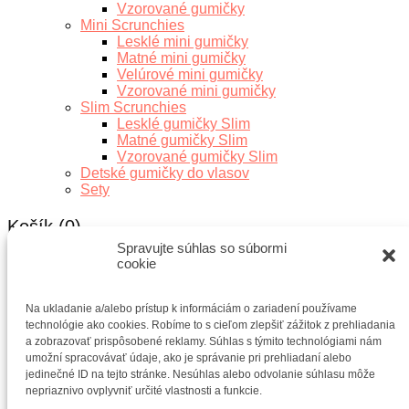
Vzorované gumičky
Mini Scrunchies
Lesklé mini gumičky
Matné mini gumičky
Velúrové mini gumičky
Vzorované mini gumičky
Slim Scrunchies
Lesklé gumičky Slim
Matné gumičky Slim
Vzorované gumičky Slim
Detské gumičky do vlasov
Sety
Košík
(0)
Spravujte súhlas so súbormi
cookie
Na ukladanie a/alebo prístup k informáciám o zariadení používame
Košík je prázdny
Pokračovať v nákupe
technológie ako cookies. Robíme to s cieľom zlepšiť zážitok z prehliadania
a zobrazovať prispôsobené reklamy. Súhlas s týmito technológiami nám
umožní spracovávať údaje, ako je správanie pri prehliadaní alebo
jedinečné ID na tejto stránke. Nesúhlas alebo odvolanie súhlasu môže
nepriaznivo ovplyvniť určité vlastnosti a funkcie.
Vyhľadávanie produktov