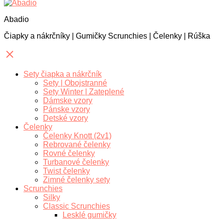
Abadio
Čiapky a nákrčníky | Gumičky Scrunchies | Čelenky | Rúška
Sety čiapka a nákrčník
Sety | Obojstranné
Sety Winter | Zateplené
Dámske vzory
Pánske vzory
Detské vzory
Čelenky
Čelenky Knott (2v1)
Rebrované čelenky
Rovné čelenky
Turbanové čelenky
Twist čelenky
Zimné čelenky sety
Scrunchies
Silky
Classic Scrunchies
Lesklé gumičky