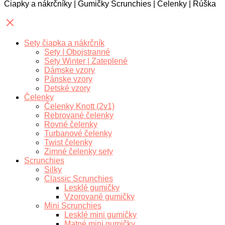
Čiapky a nákrčníky | Gumičky Scrunchies | Čelenky | Rúška
Sety čiapka a nákrčník
Sety | Obojstranné
Sety Winter | Zateplené
Dámske vzory
Pánske vzory
Detské vzory
Čelenky
Čelenky Knott (2v1)
Rebrované čelenky
Rovné čelenky
Turbanové čelenky
Twist čelenky
Zimné čelenky sety
Scrunchies
Silky
Classic Scrunchies
Lesklé gumičky
Vzorované gumičky
Mini Scrunchies
Lesklé mini gumičky
Matné mini gumičky