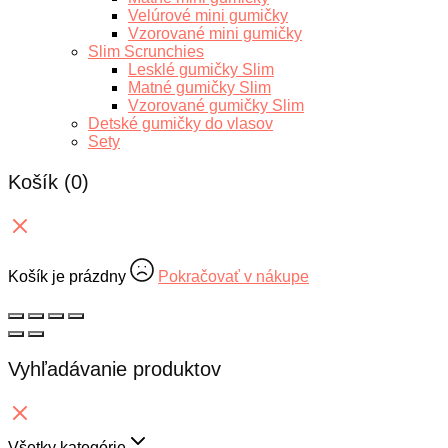
Velúrové mini gumičky
Vzorované mini gumičky
Slim Scrunchies
Lesklé gumičky Slim
Matné gumičky Slim
Vzorované gumičky Slim
Detské gumičky do vlasov
Sety
Košík
(0)
Košík je prázdny
Pokračovať v nákupe
Vyhľadávanie produktov
Všetky kategórie