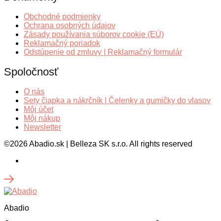
Obchodné podmienky
Ochrana osobných údajov
Zásady používania súborov cookie (EÚ)
Reklamačný poriadok
Odstúpenie od zmluvy | Reklamačný formulár
Spoločnosť
O nás
Sety čiapka a nákrčník | Čelenky a gumičky do vlasov
Môj účet
Môj nákup
Newsletter
©2026 Abadio.sk | Belleza SK s.r.o. All rights reserved
Abadio