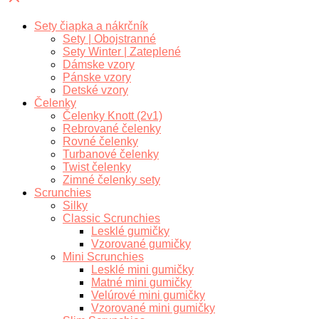
Sety čiapka a nákrčník
Sety | Obojstranné
Sety Winter | Zateplené
Dámske vzory
Pánske vzory
Detské vzory
Čelenky
Čelenky Knott (2v1)
Rebrované čelenky
Rovné čelenky
Turbanové čelenky
Twist čelenky
Zimné čelenky sety
Scrunchies
Silky
Classic Scrunchies
Lesklé gumičky
Vzorované gumičky
Mini Scrunchies
Lesklé mini gumičky
Matné mini gumičky
Velúrové mini gumičky
Vzorované mini gumičky