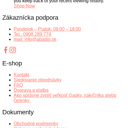
you keep track of your recent viewing history.
Shop Now
Zákaznícka podpora
Pondelok – Piatok: 09:00 – 18:00
Tel.: 0908 289 774
mail: info@abadio.sk
E-shop
Kontakt
Sledovanie objednávky
FAQ
Doprava a platba
Ako správne zvoliť veľkosť čiapky, nákrčníka alebo
čelenky
Dokumenty
Obchodné podmienky