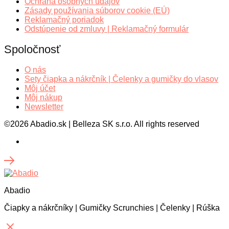
Ochrana osobných údajov
Zásady používania súborov cookie (EÚ)
Reklamačný poriadok
Odstúpenie od zmluvy | Reklamačný formulár
Spoločnosť
O nás
Sety čiapka a nákrčník | Čelenky a gumičky do vlasov
Môj účet
Môj nákup
Newsletter
©2026 Abadio.sk | Belleza SK s.r.o. All rights reserved
Abadio
Čiapky a nákrčníky | Gumičky Scrunchies | Čelenky | Rúška