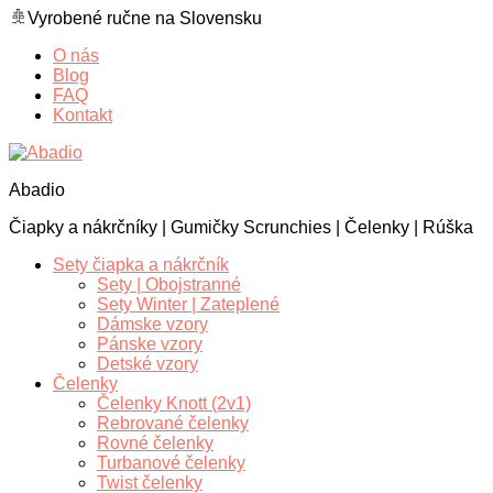
Vyrobené ručne na Slovensku
O nás
Blog
FAQ
Kontakt
Abadio
Čiapky a nákrčníky | Gumičky Scrunchies | Čelenky | Rúška
Sety čiapka a nákrčník
Sety | Obojstranné
Sety Winter | Zateplené
Dámske vzory
Pánske vzory
Detské vzory
Čelenky
Čelenky Knott (2v1)
Rebrované čelenky
Rovné čelenky
Turbanové čelenky
Twist čelenky