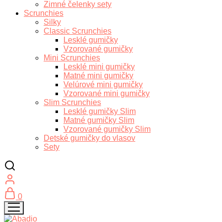
Zimné čelenky sety
Scrunchies
Silky
Classic Scrunchies
Lesklé gumičky
Vzorované gumičky
Mini Scrunchies
Lesklé mini gumičky
Matné mini gumičky
Velúrové mini gumičky
Vzorované mini gumičky
Slim Scrunchies
Lesklé gumičky Slim
Matné gumičky Slim
Vzorované gumičky Slim
Detské gumičky do vlasov
Sety
0