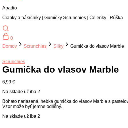
Abadio
Čiapky a nákrčníky | Gumičky Scrunchies | Čelenky | Rúška
0
Domov
Scrunchies
Silky
Gumička do vlasov Marble
Scrunchies
Gumička do vlasov Marble
6,99
€
Na sklade už iba 2
Bohato nariasená, hebká gumička do vlasov Marble s pastelo
Vzor može byť jemne odlišný.
Na sklade už iba 2