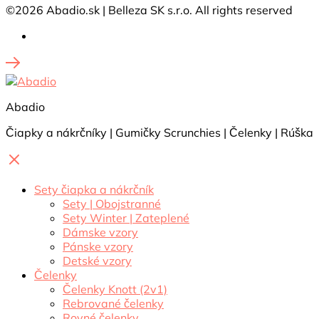
©2026 Abadio.sk | Belleza SK s.r.o. All rights reserved
Abadio
Čiapky a nákrčníky | Gumičky Scrunchies | Čelenky | Rúška
Sety čiapka a nákrčník
Sety | Obojstranné
Sety Winter | Zateplené
Dámske vzory
Pánske vzory
Detské vzory
Čelenky
Čelenky Knott (2v1)
Rebrované čelenky
Rovné čelenky