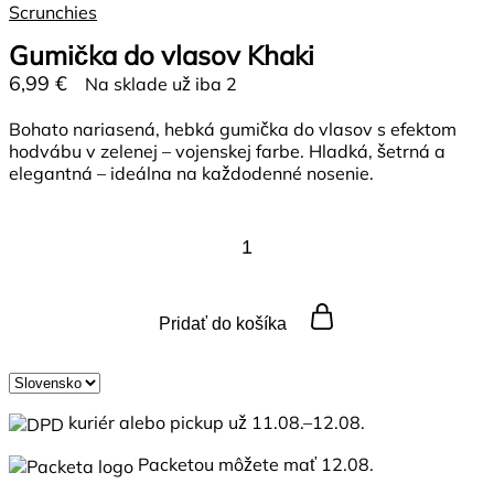
Scrunchies
Gumička do vlasov Khaki
6,99
€
Na sklade už iba 2
Bohato nariasená, hebká gumička do vlasov s efektom
hodvábu v zelenej – vojenskej farbe. Hladká, šetrná a
elegantná – ideálna na každodenné nosenie.
Gumička
do
vlasov
Khaki
quantity
Pridať do košíka
Country
/
kuriér alebo pickup už
11.08.–12.08.
region:
Packetou môžete mať
12.08.