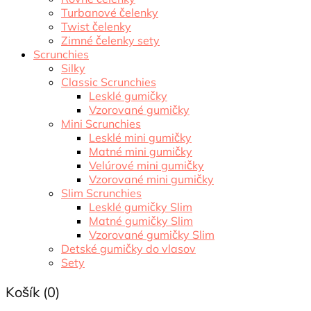
Turbanové čelenky
Twist čelenky
Zimné čelenky sety
Scrunchies
Silky
Classic Scrunchies
Lesklé gumičky
Vzorované gumičky
Mini Scrunchies
Lesklé mini gumičky
Matné mini gumičky
Velúrové mini gumičky
Vzorované mini gumičky
Slim Scrunchies
Lesklé gumičky Slim
Matné gumičky Slim
Vzorované gumičky Slim
Detské gumičky do vlasov
Sety
Košík
(0)