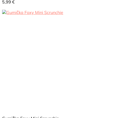
5,99
€