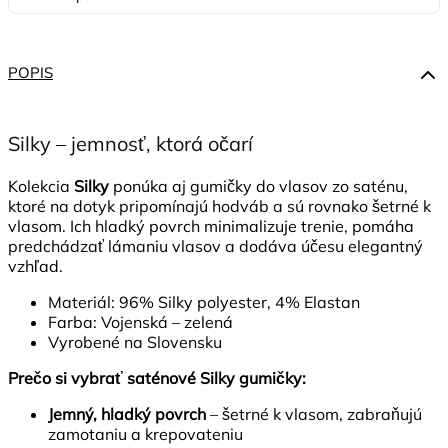
POPIS
Silky – jemnosť, ktorá očarí
Kolekcia
Silky
ponúka aj gumičky do vlasov zo saténu,
ktoré na dotyk pripomínajú hodváb a sú rovnako šetrné k
vlasom. Ich hladký povrch minimalizuje trenie, pomáha
predchádzať lámaniu vlasov a dodáva účesu elegantný
vzhľad.
Materiál: 96% Silky polyester, 4% Elastan
Farba: Vojenská – zelená
Vyrobené na Slovensku
Prečo si vybrať saténové Silky gumičky:
Jemný, hladký povrch
– šetrné k vlasom, zabraňujú
zamotaniu a krepovateniu