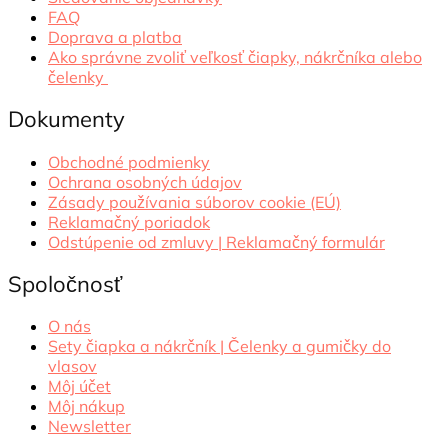
FAQ
Doprava a platba
Ako správne zvoliť veľkosť čiapky, nákrčníka alebo
čelenky
Dokumenty
Obchodné podmienky
Ochrana osobných údajov
Zásady používania súborov cookie (EÚ)
Reklamačný poriadok
Odstúpenie od zmluvy | Reklamačný formulár
Spoločnosť
O nás
Sety čiapka a nákrčník | Čelenky a gumičky do
vlasov
Môj účet
Môj nákup
Newsletter