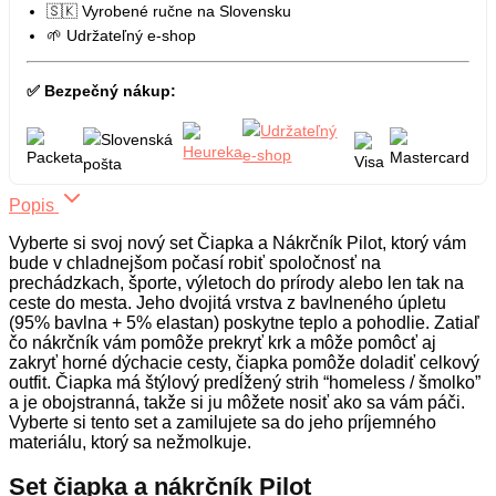
🇸🇰 Vyrobené ručne na Slovensku
🌱 Udržateľný e-shop
✅ Bezpečný nákup:
Popis
Vyberte si svoj nový set Čiapka a Nákrčník Pilot, ktorý vám
bude v chladnejšom počasí robiť spoločnosť na
prechádzkach, športe, výletoch do prírody alebo len tak na
ceste do mesta. Jeho dvojitá vrstva z bavlneného úpletu
(95% bavlna + 5% elastan) poskytne teplo a pohodlie. Zatiaľ
čo nákrčník vám pomôže prekryť krk a môže pomôcť aj
zakryť horné dýchacie cesty, čiapka pomôže doladiť celkový
outfit. Čiapka má štýlový predĺžený strih “homeless / šmolko”
a je obojstranná, takže si ju môžete nosiť ako sa vám páči.
Vyberte si tento set a zamilujete sa do jeho príjemného
materiálu, ktorý sa nežmolkuje.
Set čiapka a nákrčník Pilot