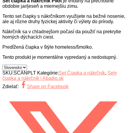
Set čiapka a nákrčník Pilot
je vhodný na prechodné
obdobie jar/jeseň a miernejšiu zimu.
Tento set čiapky s nákrčníkom využijete na bežné nosenie,
ale aj rôzne druhy fyzickej aktivity či výlety do prírody.
Nákrčník sa v chladnejšom počasí da použiť na prekrytie
horných dýchacích ciest.
Predĺžená čiapka v štýle homeless/šmolko.
Tento produkt je momentálne vypredaný a nedostupný.
Country
/
SKU:
SCANPLT
Kategórie:
Set Čiapka a nákrčník
,
Sety
region:
čiapka a nákrčník | Abadio.sk
Zdielať:
Share on Facebook