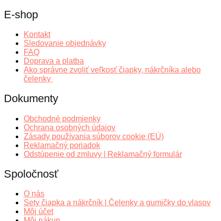
E-shop
Kontakt
Sledovanie objednávky
FAQ
Doprava a platba
Ako správne zvoliť veľkosť čiapky, nákrčníka alebo
čelenky
Dokumenty
Obchodné podmienky
Ochrana osobných údajov
Zásady používania súborov cookie (EÚ)
Reklamačný poriadok
Odstúpenie od zmluvy | Reklamačný formulár
Spoločnosť
O nás
Sety čiapka a nákrčník | Čelenky a gumičky do vlasov
Môj účet
Môj nákup