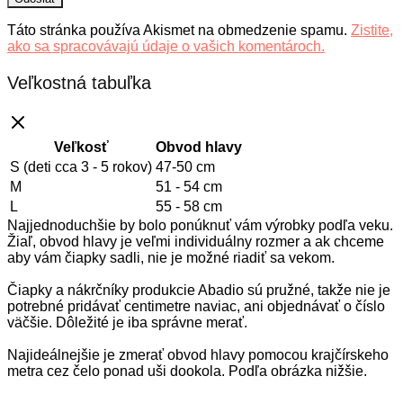
Táto stránka používa Akismet na obmedzenie spamu.
Zistite,
ako sa spracovávajú údaje o vašich komentároch.
Veľkostná tabuľka
Veľkosť
Obvod hlavy
S (deti cca 3 - 5 rokov)
47-50 cm
M
51 - 54 cm
L
55 - 58 cm
Najjednoduchšie by bolo ponúknuť vám výrobky podľa veku.
Žiaľ, obvod hlavy je veľmi individuálny rozmer a ak chceme
aby vám čiapky sadli, nie je možné riadiť sa vekom.
Čiapky a nákrčníky produkcie Abadio sú pružné, takže nie je
potrebné pridávať centimetre naviac, ani objednávať o číslo
väčšie. Dôležité je iba správne merať.
Najideálnejšie je zmerať obvod hlavy pomocou krajčírskeho
metra cez čelo ponad uši dookola. Podľa obrázka nižšie.