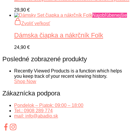
produktu.
variantov.
Možnosti
29,90
€
si
Najobľúbenejšie
môžete
Tento
Zvoliť veľkosť
vybrať
produkt
na
má
Dámska čiapka a nákrčník Folk
stránke
viacero
produktu.
variantov.
Možnosti
24,90
€
si
môžete
Posledné zobrazené produkty
vybrať
na
Recently Viewed Products is a function which helps
stránke
you keep track of your recent viewing history.
produktu.
Shop Now
Zákaznícka podpora
Pondelok – Piatok: 09:00 – 18:00
Tel.: 0908 289 774
mail: info@abadio.sk