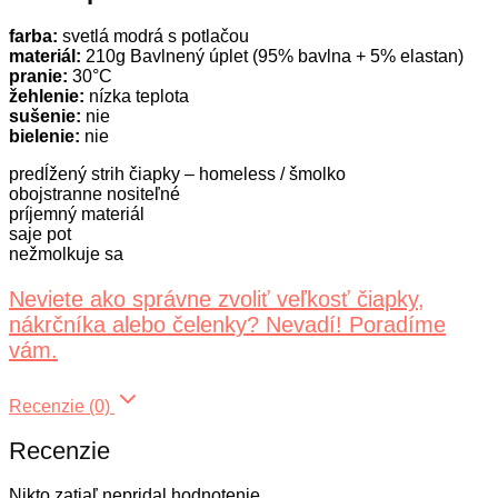
farba:
svetlá modrá s potlačou
materiál:
210g Bavlnený úplet (95% bavlna + 5% elastan)
pranie:
30°C
žehlenie:
nízka teplota
sušenie:
nie
bielenie:
nie
predĺžený strih čiapky – homeless / šmolko
obojstranne nositeľné
príjemný materiál
saje pot
nežmolkuje sa
Neviete ako správne zvoliť veľkosť čiapky,
nákrčníka alebo čelenky? Nevadí! Poradíme
vám.
Recenzie (0)
Recenzie
Nikto zatiaľ nepridal hodnotenie.