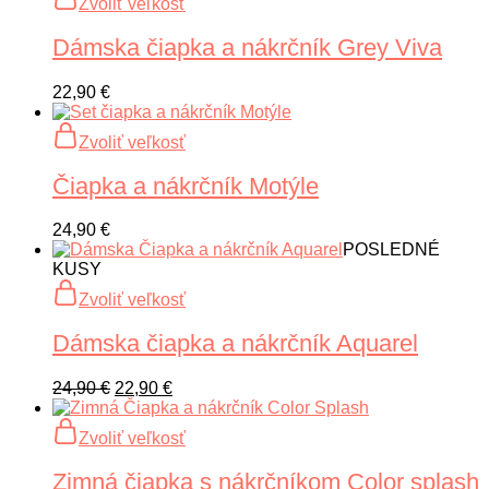
Zvoliť veľkosť
vybrať
24,90 €.
18,90 €.
produkt
na
má
Dámska čiapka a nákrčník Grey Viva
stránke
viacero
produktu.
variantov.
Možnosti
22,90
€
si
môžete
Tento
Zvoliť veľkosť
vybrať
produkt
na
má
Čiapka a nákrčník Motýle
stránke
viacero
produktu.
variantov.
Možnosti
24,90
€
si
POSLEDNÉ
môžete
KUSY
vybrať
Tento
Zvoliť veľkosť
na
produkt
stránke
má
Dámska čiapka a nákrčník Aquarel
produktu.
viacero
variantov.
Možnosti
Pôvodná
Aktuálna
24,90
€
22,90
€
si
cena
cena
môžete
bola:
je:
Tento
Zvoliť veľkosť
vybrať
24,90 €.
22,90 €.
produkt
na
má
Zimná čiapka s nákrčníkom Color splash
stránke
viacero