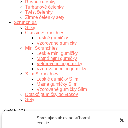
Rovné čelenky
Turbanové čelenky
Twist čelenky
Zimné čelenky sety
Scrunchies
Silky
Classic Scrunchies
Lesklé gumičky
Vzorované gumičky
Mini Scrunchies
Lesklé mini gumičky
Matné mini gumičky
Velúrové mini gumičky
Vzorované mini gumičky
Slim Scrunchies
Lesklé gumičky Slim
Matné gumičky Slim
Vzorované gumičky Slim
Detské gumičky do vlasov
Sety
Košík
(0)
Spravujte súhlas so súbormi
cookie