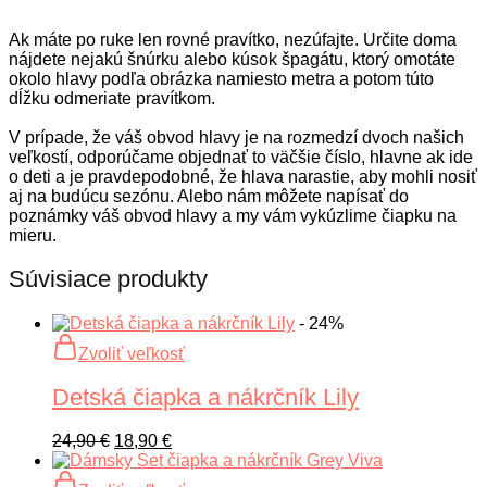
Ak máte po ruke len rovné pravítko, nezúfajte. Určite doma
nájdete nejakú šnúrku alebo kúsok špagátu, ktorý omotáte
okolo hlavy podľa obrázka namiesto metra a potom túto
dĺžku odmeriate pravítkom.
V prípade, že váš obvod hlavy je na rozmedzí dvoch našich
veľkostí, odporúčame objednať to väčšie číslo, hlavne ak ide
o deti a je pravdepodobné, že hlava narastie, aby mohli nosiť
aj na budúcu sezónu. Alebo nám môžete napísať do
poznámky váš obvod hlavy a my vám vykúzlime čiapku na
mieru.
Súvisiace produkty
- 24%
Tento
Zvoliť veľkosť
produkt
má
Detská čiapka a nákrčník Lily
viacero
variantov.
Možnosti
Pôvodná
Aktuálna
24,90
€
18,90
€
si
cena
cena
môžete
bola:
je:
Tento