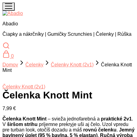
Abadio
Čiapky a nákrčníky | Gumičky Scrunchies | Čelenky | Rúška
0
Domov
Čelenky
Čelenky Knott (2v1)
Čelenka Knott
Mint
Čelenky Knott (2v1)
Čelenka Knott Mint
7,99
€
Čelenka Knott Mint
– svieža jednofarebná a
praktické 2v1
.
V
širšom strihu
príjemne prekryje uši aj čelo. Uzol vpredu
pre turban look, otočíš dozadu a máš
rovnú čelenku
.
Jemný
bavlnený úplet (95 % bavlna, 5 % elastan)
.
Ručná výroba