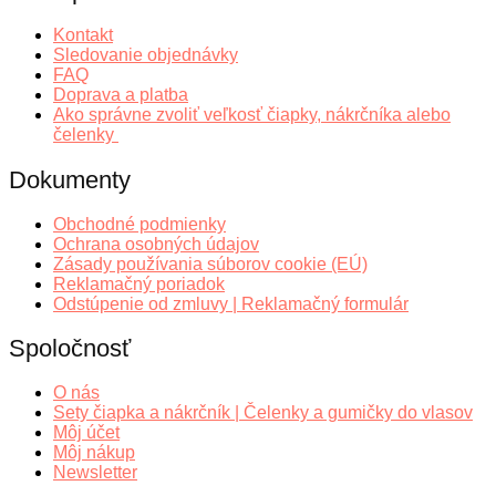
Kontakt
Sledovanie objednávky
FAQ
Doprava a platba
Ako správne zvoliť veľkosť čiapky, nákrčníka alebo
čelenky
Dokumenty
Obchodné podmienky
Ochrana osobných údajov
Zásady používania súborov cookie (EÚ)
Reklamačný poriadok
Odstúpenie od zmluvy | Reklamačný formulár
Spoločnosť
O nás
Sety čiapka a nákrčník | Čelenky a gumičky do vlasov
Môj účet
Môj nákup
Newsletter