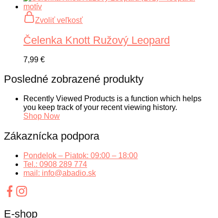
môžete
vybrať
Tento
Zvoliť veľkosť
na
produkt
stránke
má
Čelenka Knott Ružový Leopard
produktu.
viacero
variantov.
Možnosti
7,99
€
si
môžete
Posledné zobrazené produkty
vybrať
na
Recently Viewed Products is a function which helps
stránke
you keep track of your recent viewing history.
produktu.
Shop Now
Zákaznícka podpora
Pondelok – Piatok: 09:00 – 18:00
Tel.: 0908 289 774
mail: info@abadio.sk
E-shop