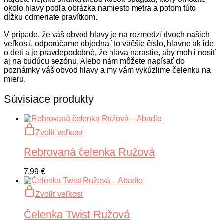
okolo hlavy podľa obrázka namiesto metra a potom túto
dĺžku odmeriate pravítkom.
V prípade, že váš obvod hlavy je na rozmedzí dvoch našich
veľkostí, odporúčame objednať to väčšie číslo, hlavne ak ide
o deti a je pravdepodobné, že hlava narastie, aby mohli nosiť
aj na budúcu sezónu. Alebo nám môžete napísať do
poznámky váš obvod hlavy a my vám vykúzlime čelenku na
mieru.
Súvisiace produkty
Tento
Zvoliť veľkosť
produkt
má
Rebrovaná čelenka Ružová
viacero
variantov.
Možnosti
7,99
€
si
môžete
Tento
Zvoliť veľkosť
vybrať
produkt
na
má
Čelenka Twist Ružová
stránke
viacero