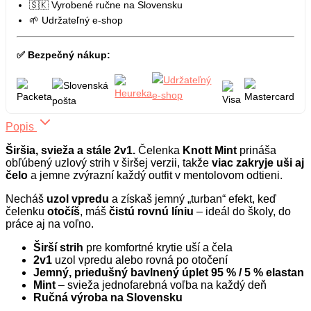
🇸🇰 Vyrobené ručne na Slovensku
🌱 Udržateľný e-shop
✅ Bezpečný nákup:
Popis
Širšia, svieža a stále 2v1.
Čelenka
Knott Mint
prináša
obľúbený uzlový strih v širšej verzii, takže
viac zakryje uši aj
čelo
a jemne zvýrazní každý outfit v mentolovom odtieni.
Necháš
uzol vpredu
a získaš jemný „turban“ efekt, keď
čelenku
otočíš
, máš
čistú rovnú líniu
– ideál do školy, do
práce aj na voľno.
Širší strih
pre komfortné krytie uší a čela
2v1
uzol vpredu alebo rovná po otočení
Jemný, priedušný bavlnený úplet 95 % / 5 % elastan
Mint
– svieža jednofarebná voľba na každý deň
Ručná výroba na Slovensku