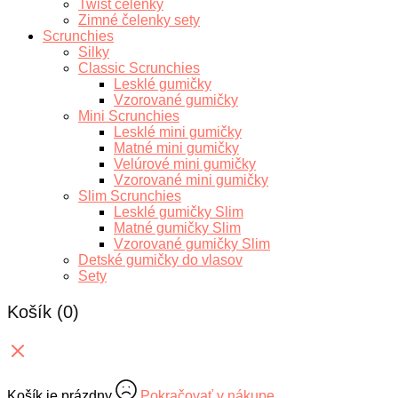
Twist čelenky
Zimné čelenky sety
Scrunchies
Silky
Classic Scrunchies
Lesklé gumičky
Vzorované gumičky
Mini Scrunchies
Lesklé mini gumičky
Matné mini gumičky
Velúrové mini gumičky
Vzorované mini gumičky
Slim Scrunchies
Lesklé gumičky Slim
Matné gumičky Slim
Vzorované gumičky Slim
Detské gumičky do vlasov
Sety
Košík
(0)
Košík je prázdny
Pokračovať v nákupe