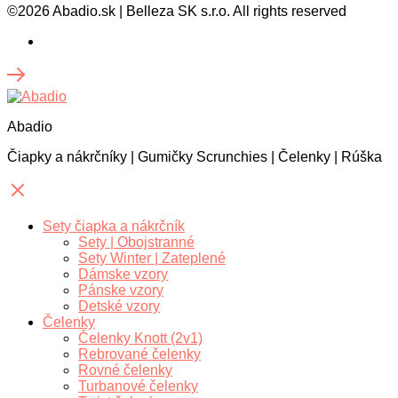
©2026 Abadio.sk | Belleza SK s.r.o. All rights reserved
Abadio
Čiapky a nákrčníky | Gumičky Scrunchies | Čelenky | Rúška
Sety čiapka a nákrčník
Sety | Obojstranné
Sety Winter | Zateplené
Dámske vzory
Pánske vzory
Detské vzory
Čelenky
Čelenky Knott (2v1)
Rebrované čelenky
Rovné čelenky
Turbanové čelenky