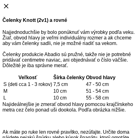
Čelenky Knott (2v1) a rovné
Najjednoduchšie by bolo ponúknuť vám výrobky podľa veku.
Žiaľ, obvod hlavy je veľmi individuálny rozmer a ak chceme
aby vám čelenky sadli, nie je možné riadiť sa vekom.
Čelenky produkcie Abadio sú pružné, takže nie je potrebné
pridávať centimetre naviac, ani objednávať o číslo väčšie.
Dôležité je iba správne merať.
Veľkosť
Šírka čelenky
Obvod hlavy
S (deti cca 1 - 3 rokov)
7,5 cm
47 - 50 cm
M
10 cm
51 - 54 cm
L
10 cm
55 - 58 cm
Najideálnejšie je zmerať obvod hlavy pomocou krajčírskeho
metra cez čelo ponad uši dookola. Podľa obrázka nižšie.
Ak máte po ruke len rovné pravítko, nezúfajte. Určite doma
nájdete nejakú šnúrku alebo kúsok špagátu, ktorý omotáte