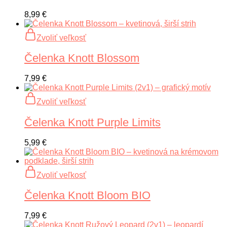
produktu.
variantov.
Možnosti
8,99
€
si
môžete
Tento
Zvoliť veľkosť
vybrať
produkt
na
má
Čelenka Knott Blossom
stránke
viacero
produktu.
variantov.
Možnosti
7,99
€
si
môžete
Tento
Zvoliť veľkosť
vybrať
produkt
na
má
Čelenka Knott Purple Limits
stránke
viacero
produktu.
variantov.
Možnosti
5,99
€
si
môžete
vybrať
Tento
Zvoliť veľkosť
na
produkt
stránke
má
Čelenka Knott Bloom BIO
produktu.
viacero
variantov.
Možnosti
7,99
€
si