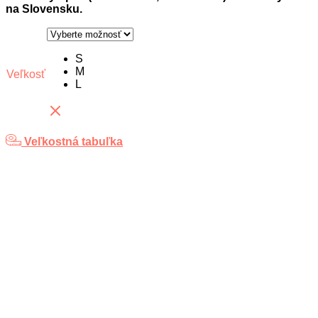
na Slovensku.
S
M
Veľkosť
L
Veľkostná tabuľka