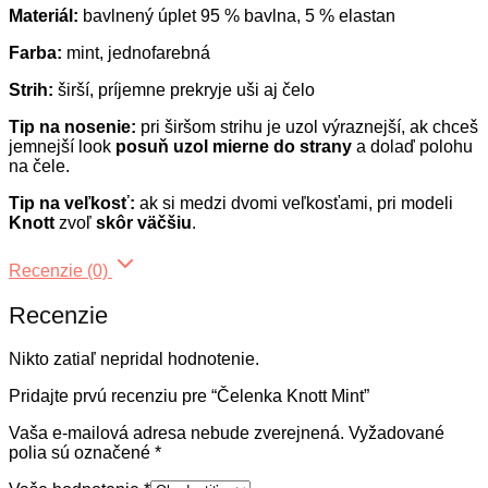
Materiál:
bavlnený úplet 95 % bavlna, 5 % elastan
Farba:
mint, jednofarebná
Strih:
širší, príjemne prekryje uši aj čelo
Tip na nosenie:
pri širšom strihu je uzol výraznejší, ak chceš
jemnejší look
posuň uzol mierne do strany
a dolaď polohu
na čele.
Tip na veľkosť:
ak si medzi dvomi veľkosťami, pri modeli
Knott
zvoľ
skôr väčšiu
.
Recenzie (0)
Recenzie
Nikto zatiaľ nepridal hodnotenie.
Pridajte prvú recenziu pre “Čelenka Knott Mint”
Vaša e-mailová adresa nebude zverejnená.
Vyžadované
polia sú označené
*