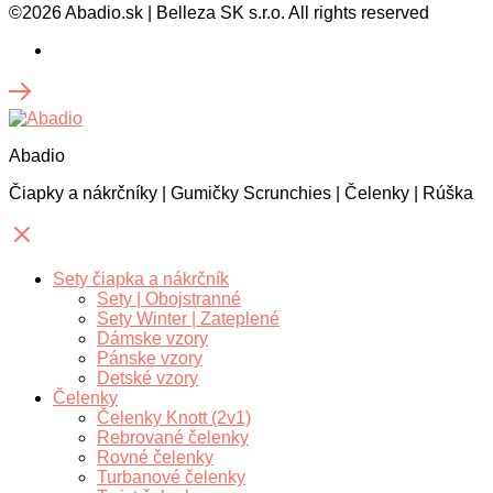
©2026 Abadio.sk | Belleza SK s.r.o. All rights reserved
Abadio
Čiapky a nákrčníky | Gumičky Scrunchies | Čelenky | Rúška
Sety čiapka a nákrčník
Sety | Obojstranné
Sety Winter | Zateplené
Dámske vzory
Pánske vzory
Detské vzory
Čelenky
Čelenky Knott (2v1)
Rebrované čelenky
Rovné čelenky
Turbanové čelenky