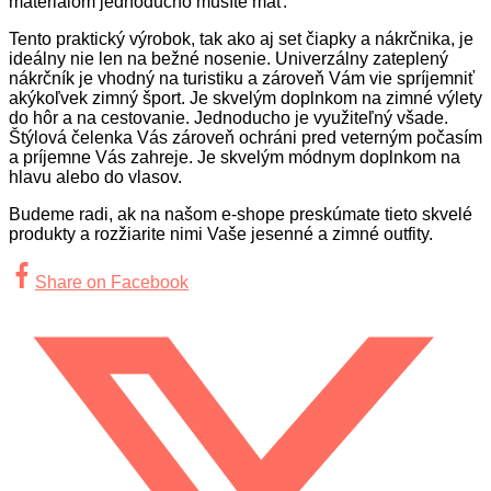
materiálom jednoducho musíte mať.
Tento praktický výrobok, tak ako aj set čiapky a nákrčnika, je
ideálny nie len na bežné nosenie. Univerzálny zateplený
nákrčník je vhodný na turistiku a zároveň Vám vie spríjemniť
akýkoľvek zimný šport. Je skvelým doplnkom na zimné výlety
do hôr a na cestovanie. Jednoducho je využiteľný všade.
Štýlová čelenka Vás zároveň ochráni pred veterným počasím
a príjemne Vás zahreje. Je skvelým módnym doplnkom na
hlavu alebo do vlasov.
Budeme radi, ak na našom e-shope preskúmate tieto skvelé
produkty a rozžiarite nimi Vaše jesenné a zimné outfity.
Share on Facebook