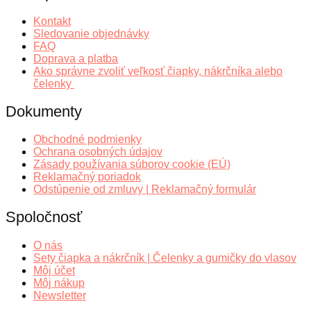
Kontakt
Sledovanie objednávky
FAQ
Doprava a platba
Ako správne zvoliť veľkosť čiapky, nákrčníka alebo
čelenky
Dokumenty
Obchodné podmienky
Ochrana osobných údajov
Zásady používania súborov cookie (EÚ)
Reklamačný poriadok
Odstúpenie od zmluvy | Reklamačný formulár
Spoločnosť
O nás
Sety čiapka a nákrčník | Čelenky a gumičky do vlasov
Môj účet
Môj nákup
Newsletter