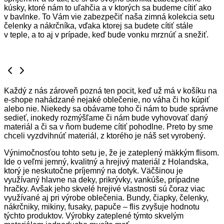
kúsky, ktoré nám to uľahčia a v ktorých sa budeme cítiť ako
v bavlnke. To Vám vie zabezpečiť naša zimná kolekcia setu
čelenky a nákrčníka, vďaka ktorej sa budete cítiť stále
v teple, a to aj v prípade, keď bude vonku mrznúť a snežiť.
Každý z nás zároveň pozná ten pocit, keď už má v košíku na
e-shope nahádzané nejaké oblečenie, no váha či ho kúpiť
alebo nie. Niekedy sa obávame toho či nám to bude správne
sedieť, inokedy rozmýšľame či nám bude vyhovovať daný
materiál a či sa v ňom budeme cítiť pohodlne. Preto by sme
chceli vyzdvihnúť materiál, z ktorého je náš set vyrobený.
Výnimočnosťou tohto setu je, že je zateplený mäkkým flisom.
Ide o veľmi jemný, kvalitný a hrejivý materiál z Holandska,
ktorý je neskutočne príjemný na dotyk. Väčšinou je
využívaný hlavne na deky, prikrývky, vankúše, prípadne
hračky. Avšak jeho skvelé hrejivé vlastnosti sú čoraz viac
využívané aj pri výrobe oblečenia. Bundy, čiapky, čelenky,
nákrčniky, mikiny, fusaky, papuče – flis zvyšuje hodnotu
týchto produktov. Výrobky zateplené týmto skvelým