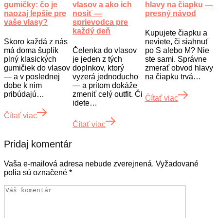
gumičky: čo je
vlasov a ako ich
hlavy na čiapku —
naozaj lepšie pre
nosiť —
presný návod
vaše vlasy?
sprievodca pre
každý deň
Kupujete čiapku a
Skoro každá z nás
neviete, či siahnuť
má doma šuplík
Čelenka do vlasov
po S alebo M? Nie
plný klasických
je jeden z tých
ste sami. Správne
gumičiek do vlasov
doplnkov, ktorý
zmerať obvod hlavy
— a v poslednej
vyzerá jednoducho
na čiapku trvá…
dobe k nim
— a pritom dokáže
pribúdajú…
zmeniť celý outfit. Či
Čítať viac
idete…
Čítať viac
Čítať viac
Pridaj komentár
Vaša e-mailová adresa nebude zverejnená.
Vyžadované
polia sú označené
*