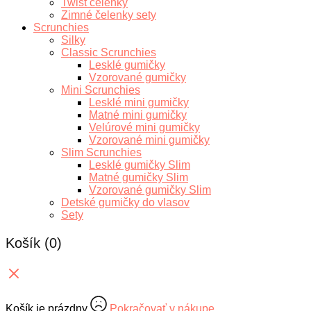
Twist čelenky
Zimné čelenky sety
Scrunchies
Silky
Classic Scrunchies
Lesklé gumičky
Vzorované gumičky
Mini Scrunchies
Lesklé mini gumičky
Matné mini gumičky
Velúrové mini gumičky
Vzorované mini gumičky
Slim Scrunchies
Lesklé gumičky Slim
Matné gumičky Slim
Vzorované gumičky Slim
Detské gumičky do vlasov
Sety
Košík
(0)
Košík je prázdny
Pokračovať v nákupe