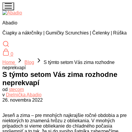
Abadio
Čiapky a nákrčníky | Gumičky Scrunchies | Čelenky | Rúška
0
Home
Blog
S týmto setom Vás zima rozhodne
neprekvapí
S týmto setom Vás zima rozhodne
neprekvapí
od
stecom
v
Dielnička Abadio
26. novembra 2022
Jeseň a zima – pre mnohých najkrajšie ročné obdobia a pre
niektorých to znamená hrôzu z obliekania. V mnohých
prípadoch si vieme obliekanie do chladného počasia
spríjemniť a to tak, že si do svojho šatníka zabezpečíme